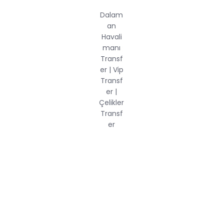
1.Sınıf Hizmet
Tüm hizmetlerimiz ile ilgili 20 yılı aşkın tecrübe..
24 Saat Kesintisiz
Dilediğiniz her an destek alabilirsiniz.